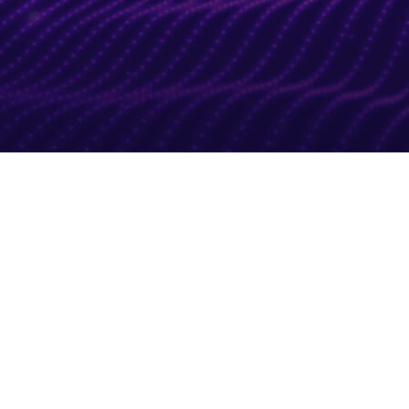
提案标的：现有已流通的NAT
兑换金额：1,000万NAX
兑换流程：
1. 回收NAT：持有NAT的用户，在一周内将NAT转至销毁合约进行销
毁。
2. 返还NAX：当NAX生态基金池满1,000万NAX后，即刻向原地址按
NAT销毁总额占比发放相应比例NAX。发放时间预计不会晚于提案投
票结束后30个dStaking周期。
3. 回收NAT时间（如果提案通过）：2019年11月4日15:00-11月11
日15:00（北京时间，UTC+8），为期一周。
4. 分配比例：所有向销毁合约转过NAT的地址，将按所转NAT数量等
比获得1,000万NAX 例如：假如最终回收销毁总额为3,000,000,000