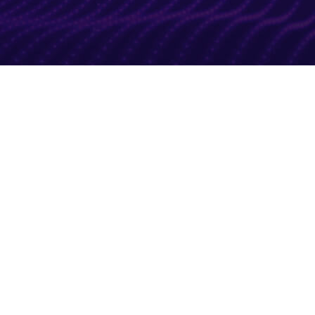
在换币启动18个月后，星云基金会提议：
尚持有星云ERC20代币的持币者（钱包地址以“0x”开头），请于2019
年11月4日15:00（北京时间，UTC+8）之前，联系
contact@nebulas.io，做最后的登记。
2019年11月15日24:00（北京时间，UTC+8）之后，星云基金会将
销毁为星云ERC20代币换币预留的主网星云币：1,610,971.57
NAS。
至此，NAS流通量将减少161万NAS，降至约为5,400万NAS。
查看Go.nebulas提案 >
查看公告 >
投票帮助文档 >
投出的NAX将被锁仓，在投票结束后第31-33个dStaking周期内发
放。
{{ item.title.zh }}